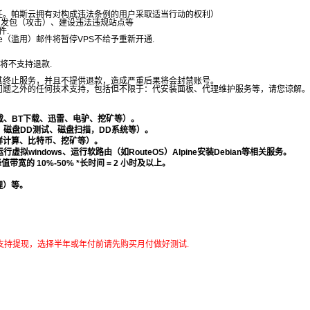
任。帕斯云拥有对构成违法条例的用户采取适当行动的权利）
描、发包（攻击）、建设违法违规站点等
件.
e（滥用）邮件将暂停VPS不给予重新开通.
器将不支持退款.
其终止服务，并且不提供退款，造成严重后果将会封禁账号。
问题之外的任何技术支持，包括但不限于：代安装面板、代理维护服务等，请您谅解。
载、BT下载、迅雷、电驴、挖矿等）。
：磁盘DD测试、磁盘扫描，DD系统等）。
群计算、比特币、挖矿等）。
windows、运行软路由（如RouteOS）Alpine安装Debian等相关服务。
 10%-50% *长时间 = 2 小时及以上
。
理）等。
支持提现，
选择半年或年付前请先购买月付做好测试.