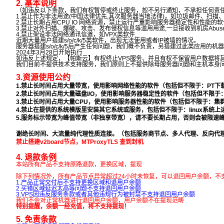
2. 基本说明
（如违反以下条款，我们有权暂停或终止服务，恕不另行通知，不承担任何责
1.禁止作为非法用途(中国法律优先,其次服务器当地法律)，如垃圾邮件、扫
2.禁止长期占用CPU IO 网络资源，禁止运行严重影响服务器稳定性和性能的软
3.禁止对外扫描、爆破、攻击、发布侵权信息等滥用用途,一旦接收到机房Abus
4.禁止架设非法网络通讯信道，如VPX类软件.
近期大量用户搭建s/o/c/k/5类软件，出现无法使用或者IP被墙的情况。
服务器搭建s/o/c/k/5后产生任何问题，我们概不负责，另搭建过此类应用的机
2024年3月28日开始执行
如违反上述规定，【帕斯云】有权终止VPS服务、并且有权不保留用户数据将
我们目前不提供技术支持服务，我们原则上不提供除母服务器问题和主机本身
3.资源使用公约
1.禁止长时间占用大量带宽，使用影响网络性能的软件（包括但不限于：PT下
2.禁止长时间占用大量磁盘I/O，使用影响服务器稳定性的软件（包括但不限于
3.禁止长时间占用大量CPU，使用影响服务器性能的软件（包括但不限于：集
4.禁止在提供的系统模版里安装其它系统或服务，包括但不限于：linux系统上运行虚拟
5.服务标示带宽为峰值带宽（非独享带宽），请不要长期占用，否则会被限速峰值带宽的
谢绝长时间、大流量纯代理性质连接。（包括服务商节点、多人代理、反向代
禁止搭建v2board节点，MTProxyTLS 查到封机
4. 退款条例
本站所有产品不支持原路退款，更换区域，提现
除下列情况外，所有产品节点异常超过24小时未恢复，可以退回用户余额，不
1.产品正常交付后不支持更换区域和退用户余额
2.买错区域延迟太高等问题不支持退回用户余额
3.VPS因违反服务条款或者其他违规行为被封禁不支持退回用户余额
我们不会对正常机器进行退回用户余额，用户余额不在提现范畴
特别提醒，
余额一经充值，将不支持提现！
5. 免责条款