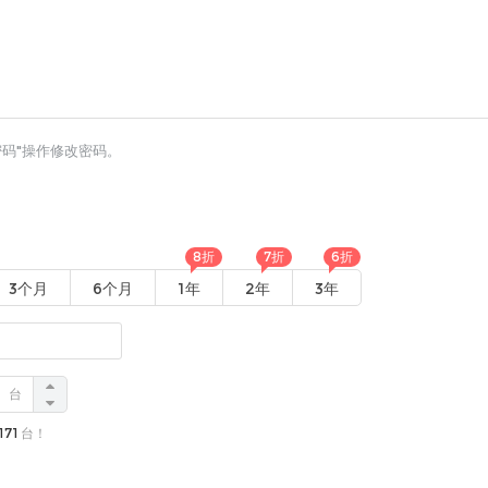
码"操作修改密码。
8折
7折
6折
3个月
6个月
1年
2年
3年
台
171
台！