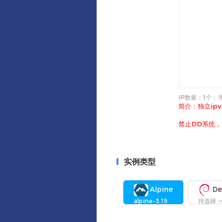
IP数量：
1个
；
简介：独立ipv
禁止DD系统，v
实例类型
Alpine
De
alpine-3.19
待选择