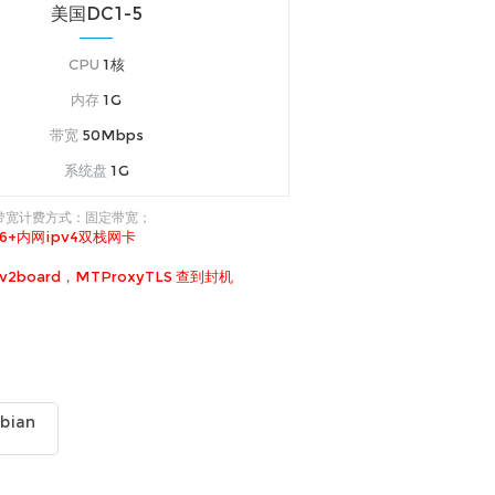
美国DC1-5
CPU
1核
内存
1G
带宽
50Mbps
系统盘
1G
 带宽计费方式：
固定带宽；
6+内网ipv4双栈网卡
2board，MTProxyTLS 查到封机
bian