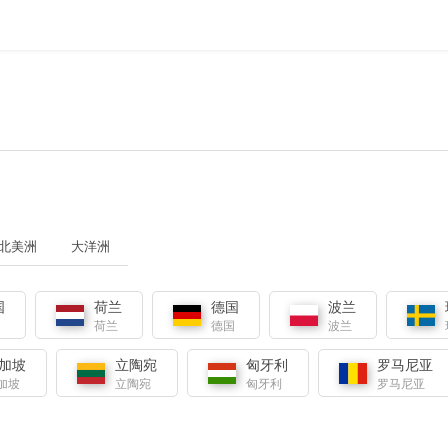
北美洲
大洋洲
国
荷兰
德国
波兰
国
荷兰
德国
波兰
加坡
立陶宛
匈牙利
罗马尼亚
加坡
立陶宛
匈牙利
罗马尼亚